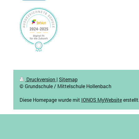
Druckversion
|
Sitemap
© Grundschule / Mittelschule Hollenbach
Diese Homepage wurde mit
IONOS MyWebsite
erstellt