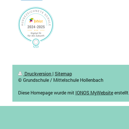
Druckversion
|
Sitemap
© Grundschule / Mittelschule Hollenbach
Diese Homepage wurde mit
IONOS MyWebsite
erstellt